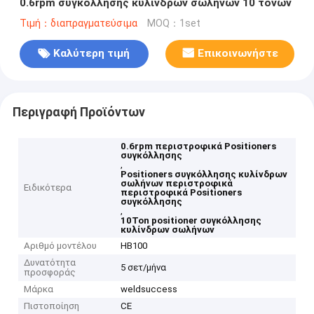
0.6rpm συγκόλλησης κυλίνδρων σωλήνων 10 τόνων
Τιμή：διαπραγματεύσιμα
MOQ：1set
Καλύτερη τιμή
Επικοινωνήστε
Περιγραφή Προϊόντων
0.6rpm περιστροφικά Positioners
συγκόλλησης
,
Positioners συγκόλλησης κυλίνδρων
σωλήνων περιστροφικά
Ειδικότερα
περιστροφικά Positioners
συγκόλλησης
,
10Ton positioner συγκόλλησης
κυλίνδρων σωλήνων
Αριθμό μοντέλου
HB100
Δυνατότητα
5 σετ/μήνα
προσφοράς
Μάρκα
weldsuccess
Πιστοποίηση
CE