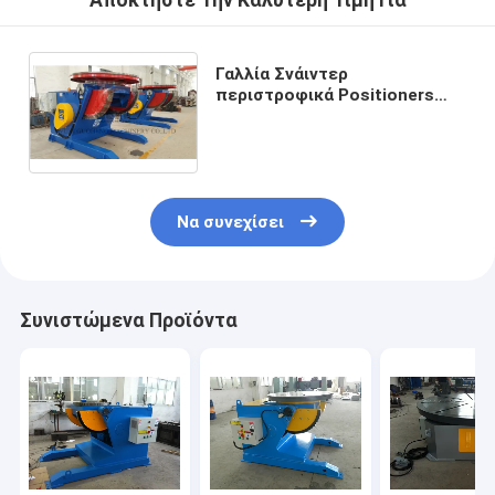
Αποκτήστε Την Καλύτερη Τιμή Για
Γαλλία Σνάιντερ
περιστροφικά Positioners
0.06-0.6rpm συγκόλλησης
κυλίνδρων σωλήνων 10
τόνων
Να συνεχίσει
Συνιστώμενα Προϊόντα