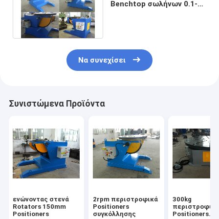
Benchtop σωλήνων 0.1-
1rpm 100kg για τις
βιομηχανίες
Να συνεχίσει
Συνιστώμενα Προϊόντα
ενώνοντας στενά
2rpm περιστροφικά
300kg
Rotators 150mm
Positioners
περιστροφικ
Positioners
συγκόλλησης
Positioners