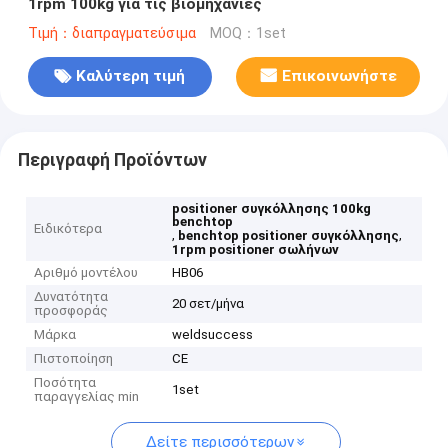
1rpm 100kg για τις βιομηχανίες
Τιμή：διαπραγματεύσιμα
MOQ：1set
Καλύτερη τιμή
Επικοινωνήστε
Περιγραφή Προϊόντων
positioner συγκόλλησης 100kg
benchtop
Ειδικότερα
,
,
benchtop positioner συγκόλλησης
1rpm positioner σωλήνων
Αριθμό μοντέλου
HB06
Δυνατότητα
20 σετ/μήνα
προσφοράς
Μάρκα
weldsuccess
Πιστοποίηση
CE
Ποσότητα
1set
παραγγελίας min
Δείτε περισσότερων