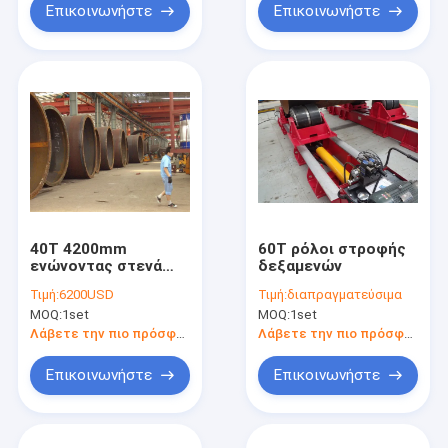
Επικοινωνήστε
Επικοινωνήστε
40T 4200mm
60T ρόλοι στροφής
ενώνοντας στενά
δεξαμενών
στροφής Rotator
Τιμή:
6200USD
Τιμή:
διαπραγματεύσιμα
σωλήνων ρόλων
MOQ:
1set
MOQ:
1set
αυτόματο
κεντραρίσματος
Λάβετε την πιο πρόσφατη τιμή
Λάβετε την πιο πρόσφατη τιμή
Επικοινωνήστε
Επικοινωνήστε