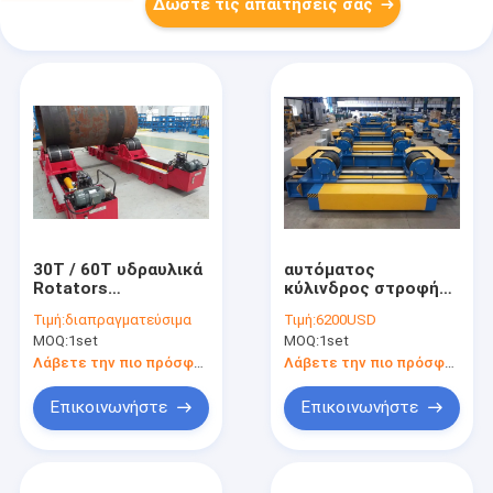
Δώστε τις απαιτήσεις σας
30T / 60T υδραυλικά
αυτόματος
Rotators
κύλινδρος στροφής
συγκόλλησης
συγκόλλησης 6-
Τιμή:
διαπραγματεύσιμα
Τιμή:
6200USD
σωλήνων κατάλληλα
60m/H 40t για το
MOQ:
1set
MOQ:
1set
επάνω τοποθετούν
δοχείο πίεσης
σε δεξαμενή Rotator
Λάβετε την πιο πρόσφατη τιμή
Λάβετε την πιο πρόσφατη τιμή
για τον κύλινδρο
Επικοινωνήστε
Επικοινωνήστε