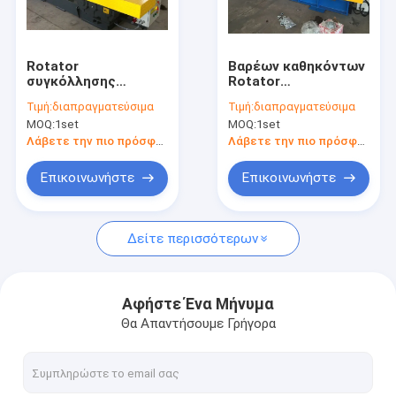
Γύρος εργοστασίων
Ποιοτικός έλεγχος
Rotator
Βαρέων καθηκόντων
συγκόλλησης
Rotator
Μας ελάτε σε επαφή με
σωλήνων
συγκόλλησης 2000kg
Τιμή:
διαπραγματεύσιμα
Τιμή:
διαπραγματεύσιμα
μπουλονιών
VFD περιστροφική
MOQ:
1set
MOQ:
1set
πλάκα για τη
Ζητήστε ένα απόσπασμα
βιομηχανία
Λάβετε την πιο πρόσφατη τιμή
Λάβετε την πιο πρόσφατη τιμή
σωληνώσεων
Επικοινωνήστε
Επικοινωνήστε
Rotator συγκόλλησης σωλήνων
Δείτε περισσότερων
στροφέας συγκόλλησης
Rotators δεξαμενών
Αφήστε Ένα Μήνυμα
Θα Απαντήσουμε Γρήγορα
Μόνα Rotators ευθυγράμμισης
Περιστροφικά Positioners συγκόλλησης