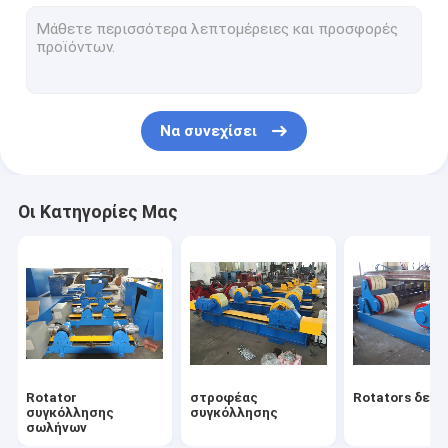
Χειριστής στηλών και βραχιόνων
γραμμή συγκόλλησης ακτίνων
CNC τέμνουσα μηχανή πλάσματος
Να συνεχίσει
CNC τέμνουσα μηχανή φλογών
Συγκόλληση δοκού BOX
Οι Κατηγορίες Μας
Υδραυλικό Tilter
Γραμμή παραγωγής πύργων αέρα
Μηχανή συγκόλλησης σωλήνων
Rotator
στροφέας
Rotators δεξ
συγκόλλησης
συγκόλλησης
σωλήνων