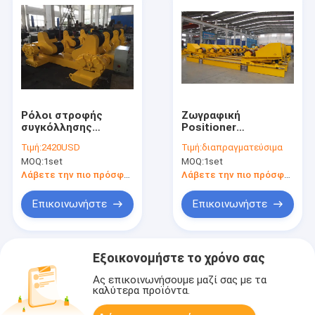
Ρόλοι στροφής
Ζωγραφική
συγκόλλησης
Positioner
λεβήτων 5T PU,
συγκόλλησης 200T
Τιμή:
2420USD
Τιμή:
διαπραγματεύσιμα
αυτόματο Rotator
Rotator
MOQ:
1set
MOQ:
1set
δεξαμενών 0.75KW
1000mm7000mm για
το βαρύ σκάφος
Λάβετε την πιο πρόσφατη τιμή
Λάβετε την πιο πρόσφατη τιμή
Επικοινωνήστε
Επικοινωνήστε
Εξοικονομήστε το χρόνο σας
Ας επικοινωνήσουμε μαζί σας με τα
καλύτερα προϊόντα.