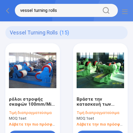
Vessel Turning Rolls
(15)
ρόλοι στροφής
Βράστε την
σκαφών 100mm/Min
κατασκευή των
10T, μόνο Rotator
ρόλων στροφής
Τιμή:
διαπραγματεύσιμα
Τιμή:
διαπραγματεύσιμα
συγκόλλησης
σκαφών, εξοπλισμός
MOQ:
1set
MOQ:
1set
ευθυγράμμισης
συγκόλλησης
λεβήτων
σωλήνων 6-60m/H
Λάβετε την πιο πρόσφατη τιμή
Λάβετε την πιο πρόσφατη τιμή