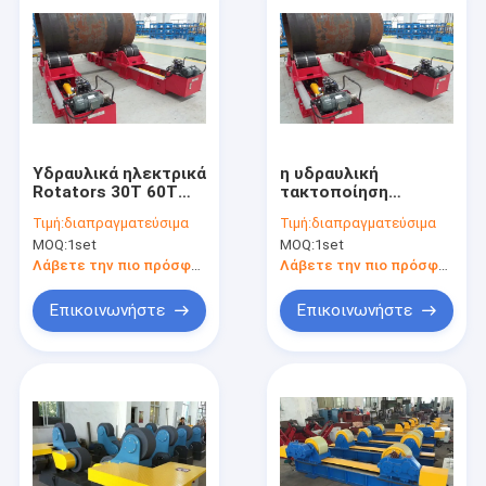
Υδραυλικά ηλεκτρικά
η υδραυλική
Rotators 30T 60T
τακτοποίηση
δεξαμενών για την
γραμμών παραγωγής
Τιμή:
διαπραγματεύσιμα
Τιμή:
διαπραγματεύσιμα
κυκλική ραφή
πύργων αέρα 30T
MOQ:
1set
MOQ:
1set
6m/H τοποθετεί σε
δεξαμενή επάνω
Λάβετε την πιο πρόσφατη τιμή
Λάβετε την πιο πρόσφατη τιμή
Επικοινωνήστε
Επικοινωνήστε
Σπίτι
Προϊόντα
Περίπου εμείς